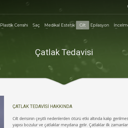
Plastik Cerrahi
Saç
Medikal Estetik
Cilt
Epilasyon
İncelme
Çatlak Tedavisi
ÇATLAK TEDAVİSİ HAKKINDA
Cilt derisinin çeşitli nedenlerden ötürü etki altında kalıp gerilmes
yapısı bozulur ve çatlaklar meydana gelir. Çatlaklar ilk zamanla