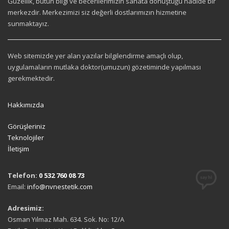
Güzellik, bütün bilgi ve becerilerimizin sanata dönüştüğü nadide bir
merkezdir. Merkezimizi siz değerli dostlarımızın hizmetine
sunmaktayız.
Web sitemizde yer alan yazılar bilgilendirme amaçlı olup,
uygulamaların mutlaka doktor(umuzun) gözetiminde yapılması
gerekmektedir.
Hakkımızda
Görüşleriniz
Teknolojiler
İletişim
Telefon:
0 532 760 08 73
Email:
info@nvnestetik.com
Adresimiz:
Osman Yılmaz Mah. 634. Sok. No: 12/A