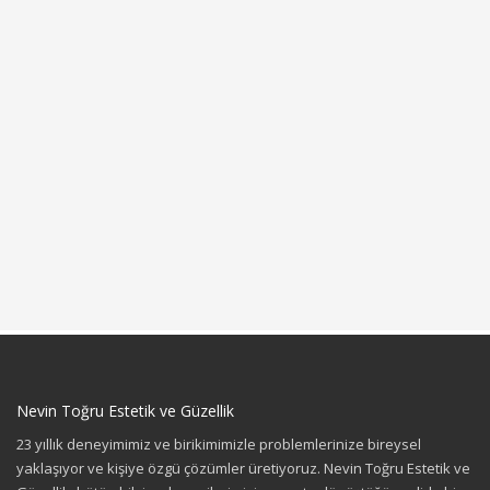
Nevin Toğru Estetik ve Güzellik
23 yıllık deneyimimiz ve birikimimizle problemlerinize bireysel
yaklaşıyor ve kişiye özgü çözümler üretiyoruz. Nevin Toğru Estetik ve