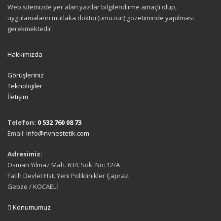
Web sitemizde yer alan yazılar bilgilendirme amaçlı olup,
uygulamaların mutlaka doktor(umuzun) gözetiminde yapılması
gerekmektedir.
Hakkımızda
Görüşleriniz
Teknolojiler
İletişim
Telefon:
0 532 760 08 73
Email:
info@nvnestetik.com
Adresimiz:
Osman Yılmaz Mah. 634. Sok. No: 12/A
Fatih Devlet Hst. Yeni Poliklinikler Çaprazı
Gebze / KOCAELİ
Konumumuz